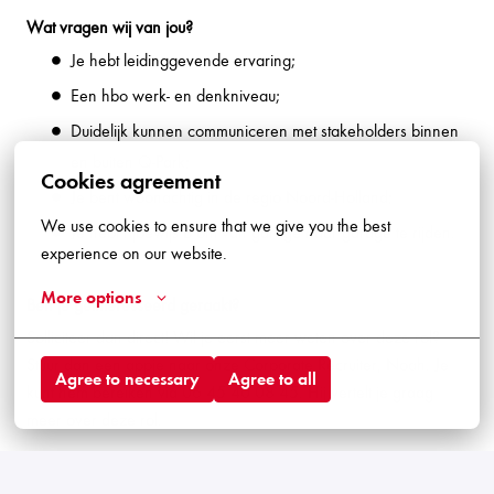
Wat vragen wij van jou?
Je hebt leidinggevende ervaring;
Een hbo werk- en denkniveau;
Duidelijk kunnen communiceren met stakeholders binnen
en buiten Q-Park;
Cookies agreement
Je bent woonachtig in de regio Noord-Holland;
We use cookies to ensure that we give you the best 
Je hebt rijbewijs B om van garage naar garage te rijden.
experience on our website.
More options
Ben je geïnteresseerd geraakt?
Solliciteer dan direct! Wil je eerst meer weten over deze rol?
Stuur dan een appje naar onze Corporate Recruiter, Noah. Je
Agree to necessary
Agree to all
kunt hem bereiken via 06 45 40 08 45. Hij vertelt je graag
meer over deze rol.
Wie zijn wij?