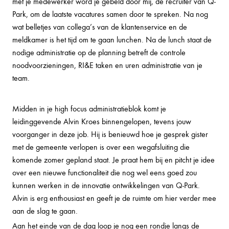
met je medewerker word je gebeld door mij, de recruiter van Q-
Park, om de laatste vacatures samen door te spreken. Na nog
wat belletjes van collega’s van de klantenservice en de
meldkamer is het tijd om te gaan lunchen. Na de lunch staat de
nodige administratie op de planning betreft de controle
noodvoorzieningen, RI&E taken en uren administratie van je
team.
Midden in je high focus administratieblok komt je
leidinggevende Alvin Kroes binnengelopen, tevens jouw
voorganger in deze job. Hij is benieuwd hoe je gesprek gister
met de gemeente verlopen is over een wegafsluiting die
komende zomer gepland staat. Je praat hem bij en pitcht je idee
over een nieuwe functionaliteit die nog wel eens goed zou
kunnen werken in de innovatie ontwikkelingen van Q-Park.
Alvin is erg enthousiast en geeft je de ruimte om hier verder mee
aan de slag te gaan.
Aan het einde van de dag loop je nog een rondje langs de