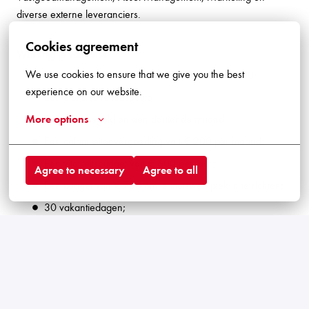
diverse externe leveranciers.
Cookies agreement
Wat krijg je van ons?
We use cookies to ensure that we give you the best 
Een bruto maandsalaris van € 3.800 tot € 3.900;
experience on our website.
Een elektrische leaseauto;
8% vakantiegeld én een dertiende maand;
More options
Een calamiteitenvergoeding van € 200 per maand;
Een vitaliteitsbudget van € 600 per jaar;
Agree to necessary
Agree to all
Een budget van € 750 om je thuiswerkplek in te richten;
30 vakantiedagen;
Een contract voor één jaar met uitzicht op een vast
dienstverband;
Trainingen via onze Academy of de mogelijkheid om een
opleiding te volgen;