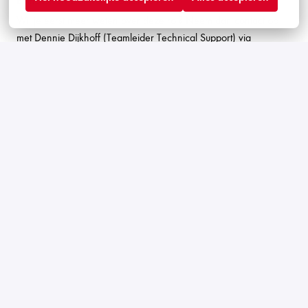
Enthousiast? Dat wordt solliciteren!
Wil je eerst meer weten over deze rol? Neem dan contact op
met Dennie Dijkhoff (Teamleider Technical Support) via
dennie.dijkhoff@q-park.nl
. Is er een match? Dan volgt er een
arbeidsvoorwaardengesprek.
Solliciteren
of
Apply with Linkedin
onbeschikbaar
Cookies bijwerken
Apply with Indeed
onbeschikbaar