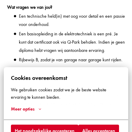
Wat vragen we van jou?
Een technische held(in) met oog voor detail en een passie
voor onderhoud.
Een basisopleiding in de elektrotechniek is een pré. Je
kunt dat certificaat ook via Q-Park behalen. Indien je geen
diploma hebt vragen wij aantoonbare ervaring.
Rijbewijs B, zodat je van garage naar garage kunt rijden.
Flexibiliteit is jouw tweede naam, want oproepdiensten
Cookies overeenkomst
schrikken jou niet af.
Je kunt goed vooruitdenken en prioriteren. Zo draag jij
We gebruiken cookies zodat we je de beste website 
mede de verantwoordelijkheid dat onze klanten kunnen
ervaring te kunnen bieden.
parkeren met de kwaliteit die ze van ons gewend zijn.
Meer opties
Keuze gemaakt?
Het noodzakelijke accepteren
Alles accepteren